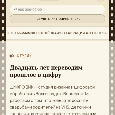
ПОЛУЧИТЬ НАШ АДРЕС В СМС
СЕТЫ
35ММ ФОТОПЛЁНКА
РЕСТАВРАЦИЯ ФОТО
ПЕЧАТЬ ЛЮБО
●
●
●
СТУДИЯ В РАБОТЕ
2
задачи одновременно
О СТУДИИ
Двадцать лет переводим
№6837
РЕСТАВРАЦИЯ ФОТО
10%
прошлое в цифру
№5216
РЕСТАВРАЦИЯ ФОТО
8%
ЦИФРО ВИК — студия дизайна и цифровой
обработки в Волгограде и Волжском. Мы
1920×1080 · TBC ON
48kHz / 24-bit
работаем с тем, что нельзя переснять:
свадьбами родителей на VHS, детскими
голосами на компакт-кассете, отпускными
ГОТОВО К ВЫДАЧЕ