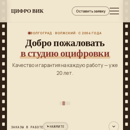
ЦИФРО ВИК
Оставить заявку
ВОЛГОГРАД · ВОЛЖСКИЙ · С 2004 ГОДА
и
Добро пожаловать
О
в студию оцифровки
м.
Качество и гарантия на каждую работу — уже
20 лет.
, на
В 
НАЖМИТЕ
ЗАКАЗЫ В РАБОТЕ