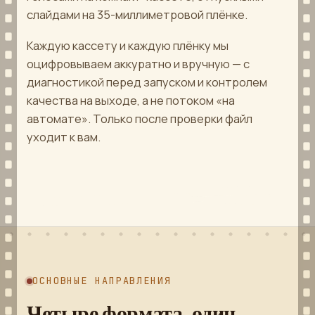
слайдами на 35-миллиметровой плёнке.
№8086
ОЖИДАЕТ КЛИЕНТА
Каждую кассету и каждую плёнку мы
№9513
ОЖИДАЕТ КЛИЕНТА
оцифровываем аккуратно и вручную — с
диагностикой перед запуском и контролем
качества на выходе, а не потоком «на
СВЕРНУТЬ
автомате». Только после проверки файл
уходит к вам.
ОСНОВНЫЕ НАПРАВЛЕНИЯ
Четыре формата, один