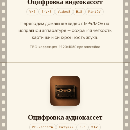
Оцифровка видеокассет
VHS
S-VHS
Video8
Hi8
MiniDV
Переводим домашнее видео в MP4/MOV на
исправной аппаратуре — сохраняя чёткость
картинки и синхронность звука.
TBC-коррекция · 1920×1080 при апскейле
Оцифровка аудиокассет
MC-кассеты
Катушки
MP3
WAV