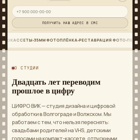
ПОЛУЧИТЬ НАШ АДРЕС В СМС
АССЕТЫ
35ММ ФОТОПЛЁНКА
РЕСТАВРАЦИЯ ФОТО
ПЕЧАТЬ ЛЮ
●
●
●
СТУДИЯ В РАБОТЕ
2
задачи одновременно
О СТУДИИ
Двадцать лет переводим
№8829
VHS · КАССЕТА 1 ИЗ 3
5%
прошлое в цифру
№3229
ФОТОПЛЁНКА
9%
ЦИФРО ВИК — студия дизайна и цифровой
обработки в Волгограде и Волжском. Мы
1920×1080 · TBC ON
48kHz / 24-bit
работаем с тем, что нельзя переснять:
свадьбами родителей на VHS, детскими
голосами на компакт-кассете, отпускными
ГОТОВО К ВЫДАЧЕ