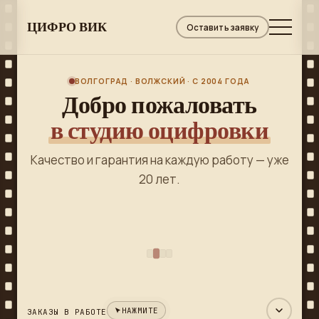
ЦИФРО ВИК
Оставить заявку
ВОЛГОГРАД · ВОЛЖСКИЙ · С 2004 ГОДА
и
Добро пожаловать
О
в студию оцифровки
м.
Качество и гарантия на каждую работу — уже
20 лет.
, на
В 
НАЖМИТЕ
ЗАКАЗЫ В РАБОТЕ