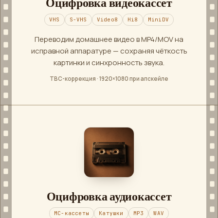
Оцифровка видеокассет
VHS
S-VHS
Video8
Hi8
MiniDV
Переводим домашнее видео в MP4/MOV на
исправной аппаратуре — сохраняя чёткость
картинки и синхронность звука.
TBC-коррекция · 1920×1080 при апскейле
Оцифровка аудиокассет
MC-кассеты
Катушки
MP3
WAV