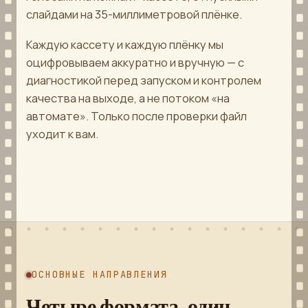
слайдами на 35-миллиметровой плёнке.
№1613
ОЖИДАЕТ КЛИЕНТА
Каждую кассету и каждую плёнку мы
№9746
ОЖИДАЕТ КЛИЕНТА
оцифровываем аккуратно и вручную — с
диагностикой перед запуском и контролем
качества на выходе, а не потоком «на
СВЕРНУТЬ
автомате». Только после проверки файл
уходит к вам.
ОСНОВНЫЕ НАПРАВЛЕНИЯ
Четыре формата, один